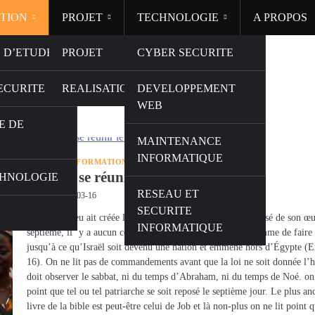
TION
PROJET
TECHNOLOGIE
A PROPOS
 D’ETUDES
PROJET
CYBER SECURITE
ECURITE
REALISATION
DEVELOPPEMENT
WEB
E DE
MAINTENANCE
INFORMATIQUE
EGLISE
INFORMATIONS
Doit-on se réunir le samedi ?
HNOLOGIE
RESEAU ET
admin
2024-03-16
SECURITE
Bien que Dieu ait créée le monde en six jours et se soit reposé de son œu
INFORMATIQUE
septième, il ‘y a aucun commandements de Dieu pour l’homme de faire 
jusqu’à ce qu’Israël soit devenu une nation et emmené hors d’Égypte (
16). On ne lit pas de commandements avant que la loi ne soit donnée l
doit observer le sabbat, ni du temps d’Abraham, ni du temps de Noé. on 
point que tel ou tel patriarche se soit reposé le septième jour. Le plus an
livre de la bible est peut-être celui de Job et là non-plus on ne lit point 