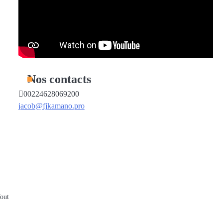
Nos contacts
00224628069200
jacob@fjkamano.pro
Tout