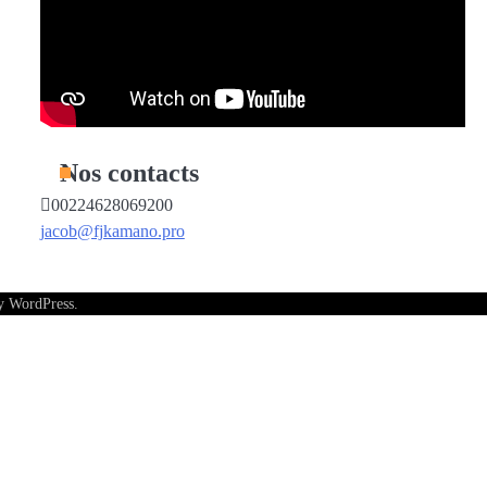
Nos contacts
00224628069200
jacob@fjkamano.pro
by
WordPress
.