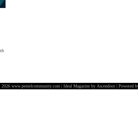
uth
 2026 www.penielcommunity.com | Ideal Magazine by
Ascendoor
| Powered 