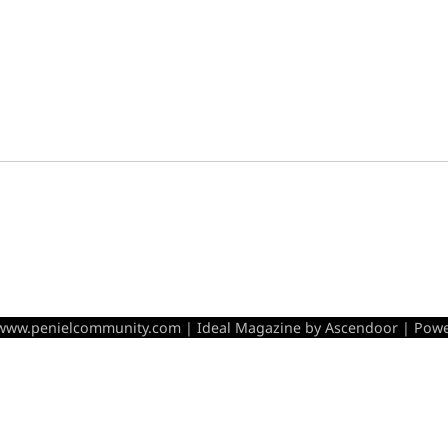
 www.penielcommunity.com | Ideal Magazine by
Ascendoor
| Powe