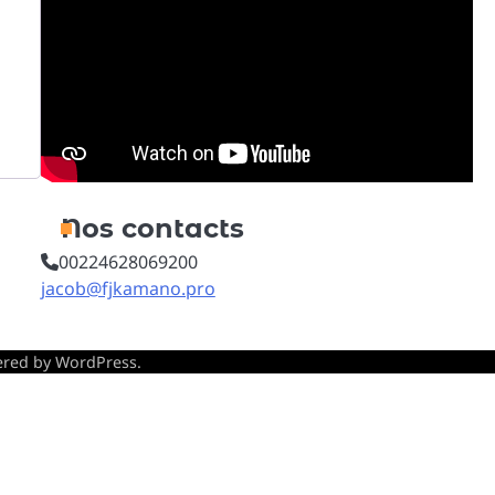
Nos contacts
00224628069200
jacob@fjkamano.pro
red by
WordPress
.