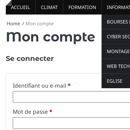
Skip
ACCUEIL
CLIMAT
FORMATION
INFORMA
to
content
BOURSES 
Home
Mon compte
Mon compte
CYBER SE
MONTAGE 
Se connecter
WEB TEC
EGLISE
Obligatoire
Identifiant ou e-mail
*
Obligatoire
Mot de passe
*