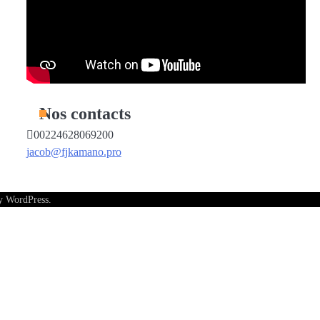
Nos contacts
00224628069200
jacob@fjkamano.pro
by
WordPress
.