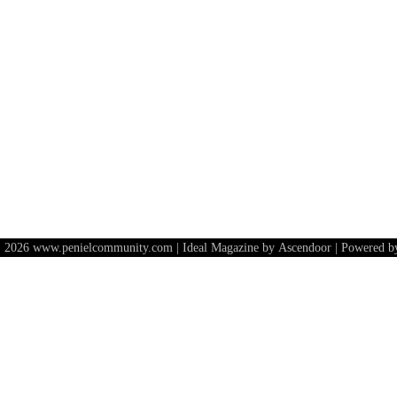
 2026 www.penielcommunity.com | Ideal Magazine by
Ascendoor
| Powered 