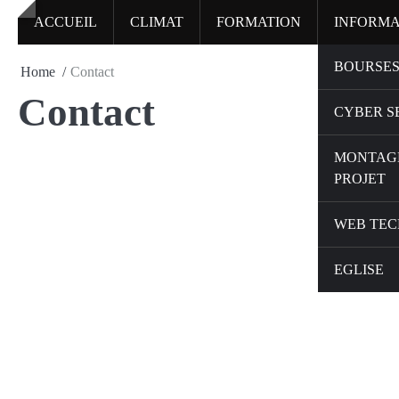
Skip
ACCUEIL
CLIMAT
FORMATION
INFORMA
to
content
BOURSES
Home
Contact
Contact
CYBER S
MONTAG
PROJET
WEB TEC
EGLISE